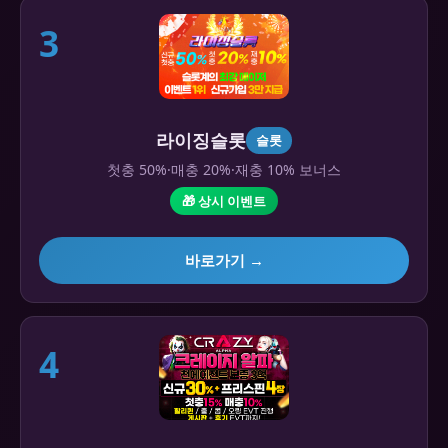
3
라이징슬롯
슬롯
첫충 50%·매충 20%·재충 10% 보너스
🎁 상시 이벤트
바로가기 →
4