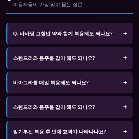
이용자들이 가장 많이 묻는 질문
Q. 바바팅 고혈압 약과 함께 복용해도 되나요?
A. 일부 고혈압 약과 병용하면 혈압이 과도하게 낮아
질 수 있습니다. 현재 복용 중인 약물 목록을 전문가
스텐드라와 음주를 같이 해도 되나요?
에게 알리고 상담 후 복용하세요.
소량은 괜찮지만 과음은 효과 저하와 저혈압 위험이
있습니다.
비아그라를 매일 복용해도 되나요?
오리지널 비아그라(100mg/50mg)는 매일 복용을 권
장하지 않습니다. 시알리스 5mg 제형은 매일 복용용
스텐드라와 음주를 같이 해도 되나요?
으로 설계되어 있습니다. 일일복용 원하시면 시알리
소량은 괜찮지만 과음은 효과 저하와 저혈압 위험이
스 5mg을 의사와 상담 후 처방받으세요.
있습니다.
발기부전 복용 후 언제 효과가 나타나나요?