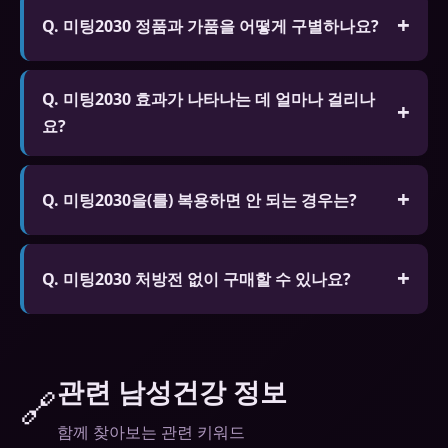
있습니다. 다른 제품은 필요할 때만 복용하는 것을 권
Q. 미팅2030 정품과 가품을 어떻게 구별하나요?
장합니다. 하루 1회 이상 복용은 금물입니다.
A. 정품은 공식 인증 마크, 홀로그램 스티커, 제조사
Q. 미팅2030 효과가 나타나는 데 얼마나 걸리나
일련번호가 있습니다. 가격이 지나치게 저렴하거나
요?
포장 상태가 불량하면 가품일 수 있습니다.
A. 일반적으로 복용 후 30분~1시간 후에 효과가 나타
납니다. 고지방 식사 후 복용하면 흡수가 지연될 수
Q. 미팅2030을(를) 복용하면 안 되는 경우는?
있습니다. 성적 자극이 있을 때만 효과가 발현됩니다.
A. 질산염 계열 약물을 복용 중인 분, 심각한 심장 질
환, 저혈압, 심각한 간/신장 질환이 있는 분은 복용 전
Q. 미팅2030 처방전 없이 구매할 수 있나요?
반드시 전문가와 상담하세요.
A. 온라인 전문 약국에서 처방전 없이 구매 가능한 제
품도 있습니다. 단 안전한 복용을 위해 전문가와 상담
하는 것을 권장합니다.
관련 남성건강 정보
🔗
함께 찾아보는 관련 키워드