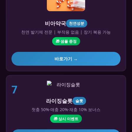
비아약국
천연성분
천연 발기제 전문 | 부작용 없음 | 장기 복용 가능
🎁 샘플 증정
바로가기 →
7
라이징슬롯
슬롯
첫충 50%·매충 20%·재충 10% 보너스
🎁 상시 이벤트