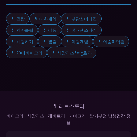
💊 팔팔
💊 대화제약
💊 부광실데나필
💊 킹카클럽
💊 야동
💊 여대생스타킹
💊 채팅하기
💊 캠걸
💊 미팅게임
💊 아줌마닷컴
💊 20대비아그라
💊 시알리스5mg효과
💊 러브스토리
비아그라 · 시알리스 · 레비트라 · 카마그라 · 발기부전 남성건강 정
보