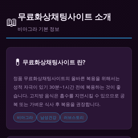
무료화상채팅사이트 소개
📖
비아그라 기본 정보
💊
무료화상채팅사이트 란?
정품 무료화상채팅사이트의 올바른 복용을 위해서는
성적 자극이 있기 30분~1시간 전에 복용하는 것이 좋
습니다. 고지방 음식은 흡수를 지연시킬 수 있으므로 공
복 또는 가벼운 식사 후 복용을 권장합니다.
비아그라
남성건강
러브스토리