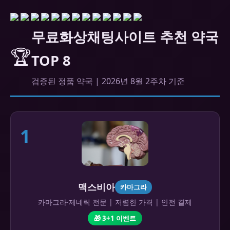
무료화상채팅사이트 추천 약국
🏆
TOP 8
검증된 정품 약국 | 2026년 8월 2주차 기준
1
맥스비아
카마그라
카마그라·제네릭 전문 | 저렴한 가격 | 안전 결제
🎁 3+1 이벤트