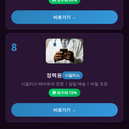
바로가기 →
8
정력원
시알리스
시알리스·레비트라 전문 | 당일 배송 | 비밀 포장
🎁 재구매 15%
바로가기 →