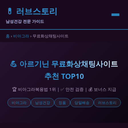
💊 러브스토리
남성건강 전문 가이드
홈
›
비아그라
› 무료화상채팅사이트
💪 아르기닌 무료화상채팅사이트
추천 TOP10
🏆 비아그라복용법 1위 | ✅ 안전 검증 | 💰 보너스 지급
비아그라
남성건강
정품
당일배송
러브스토리