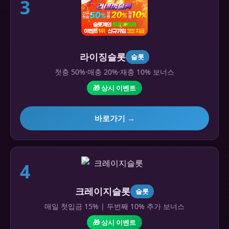
3
라이징슬롯
슬롯
첫충 50%·매충 20%·재충 10% 보너스
🎁 상시 이벤트
바로가기 →
4
크레이지슬롯
슬롯
매일 첫입금 15% | 두번째 10% 추가 보너스
🎁 상시 이벤트