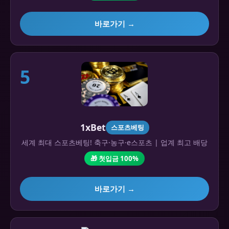
바로가기 →
5
1xBet
스포츠베팅
세계 최대 스포츠베팅! 축구·농구·e스포츠 | 업계 최고 배당
🎁 첫입금 100%
바로가기 →