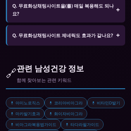
Q. 무료화상채팅사이트을(를) 매일 복용해도 되나
고 부작용 위험을 높일 수 있습니다. 특히 혈압 저하
요?
와 어지러움이 심해질 수 있으므로 음주 시 복용을 자
제하세요.
A. 시알리스 5mg는 매일 복용하도록 승인된 제품이
있습니다. 다른 제품은 필요할 때만 복용하는 것을 권
Q. 무료화상채팅사이트 제네릭도 효과가 같나요?
장합니다. 하루 1회 이상 복용은 금물입니다.
A. FDA나 식약처 승인을 받은 제네릭은 오리지널과
동일한 활성 성분을 포함하며 동등한 효능과 안전성
을 보장합니다. 가격이 훨씬 저렴합니다.
관련 남성건강 정보
🔗
함께 찾아보는 관련 키워드
💊 아미노로직스
💊 코리아비아그라
💊 비타민D발기
💊 마카발기효과
💊 화이자비아그라
💊 비아그라복용법가이드
💊 타다라필가이드