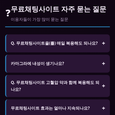
무료채팅사이트 자주 묻는 질문
❓
이용자들이 가장 많이 묻는 질문
Q. 무료채팅사이트을(를) 매일 복용해도 되나요?
A. 시알리스 5mg는 매일 복용하도록 승인된 제품이
있습니다. 다른 제품은 필요할 때만 복용하는 것을 권
카마그라에 내성이 생기나요?
장합니다. 하루 1회 이상 복용은 금물입니다.
신체적 의존성은 없습니다. 생활습관 개선을 병행하
Q. 무료채팅사이트 고혈압 약과 함께 복용해도 되
세요.
나요?
A. 일부 고혈압 약과 병용하면 혈압이 과도하게 낮아
질 수 있습니다. 현재 복용 중인 약물 목록을 전문가
무료채팅사이트 효과는 얼마나 지속되나요?
에게 알리고 상담 후 복용하세요.