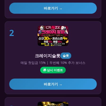
바로가기 →
2
크레이지슬롯
슬롯
매일 첫입금 15% | 두번째 10% 추가 보너스
🎁 상시 이벤트
바로가기 →