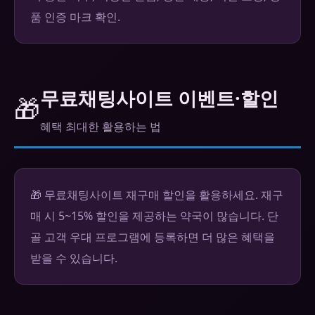
품 인증 마크 확인.
무료채팅사이트 이벤트·할인
🎁
혜택 최대한 활용하는 법
🎁 무료채팅사이트 재구매 할인을 활용하세요. 재구
매 시 5~15% 할인을 제공하는 약국이 많습니다. 단
골 고객 우대 프로그램에 등록하면 더 많은 혜택을
받을 수 있습니다.