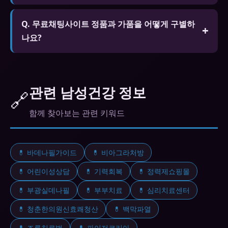
비아그라(실데나필)는 4~6시간, 시알리스(타다라필)
Q. 무료채팅사이트 정품과 가품을 어떻게 구별하
는 최대 36시간, 레비트라(바데나필)는 4~6시간 효과
나요?
가 지속됩니다.
A. 정품은 공식 인증 마크, 홀로그램 스티커, 제조사
일련번호가 있습니다. 가격이 지나치게 저렴하거나
포장 상태가 불량하면 가품일 수 있습니다.
관련 남성건강 정보
🔗
함께 찾아보는 관련 키워드
💊 바데나필가이드
💊 비아그라처방
💊 어린이성상담
💊 기력회복
💊 정력제쇼핑몰
💊 부광실데나필
💊 부부치료
💊 심리치료센터
💊 청춘한의원신효쾌청산
💊 백막파열
💊 조루치료법
💊 파이저코리아