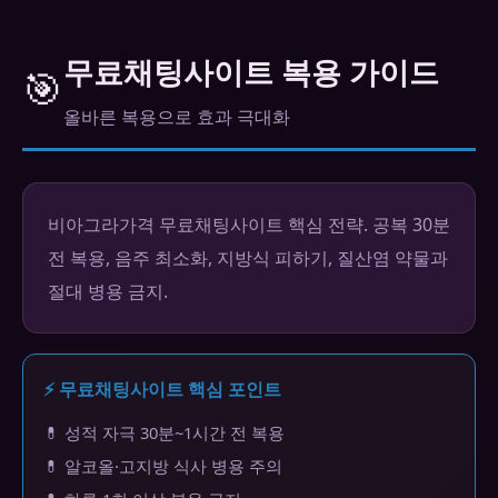
무료채팅사이트 복용 가이드
🎯
올바른 복용으로 효과 극대화
비아그라가격 무료채팅사이트 핵심 전략. 공복 30분
전 복용, 음주 최소화, 지방식 피하기, 질산염 약물과
절대 병용 금지.
⚡ 무료채팅사이트 핵심 포인트
💊 성적 자극 30분~1시간 전 복용
💊 알코올·고지방 식사 병용 주의