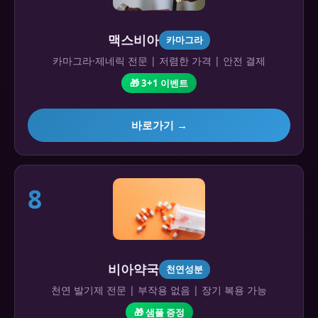
맥스비아
카마그라
카마그라·제네릭 전문 | 저렴한 가격 | 안전 결제
🎁 3+1 이벤트
바로가기 →
8
비아약국
천연성분
천연 발기제 전문 | 부작용 없음 | 장기 복용 가능
🎁 샘플 증정