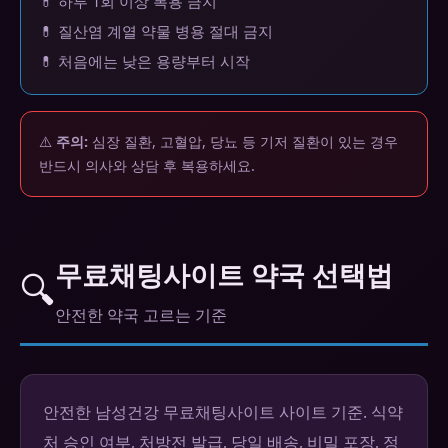
💊 하루 1회 이상 복용 금지
💊 질산염 계열 약물 병용 절대 금지
💊 처음에는 낮은 용량부터 시작
⚠️
주의:
심장 질환, 고혈압, 당뇨 등 기저 질환이 있는 경우
반드시 의사와 상담 후 복용하세요.
무료채팅사이트 약국 선택법
🔍
안전한 약국 고르는 기준
안전한 남성건강 무료채팅사이트 사이트 기준. 식약
처 승인 여부, 처방전 발급, 당일 배송, 비밀 포장, 정