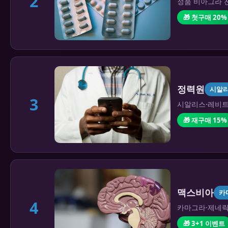
2
정품 비아그라 전
🎁 첫구매 20%
정력원
시알
3
시알리스·레비트라
🎁 재구매 15%
맥스비아
카
4
카마그라·제네릭 
🎁 3+1 이벤트