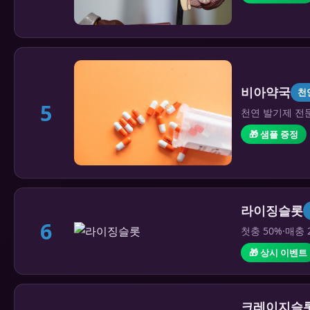
비아약국
천
5
천연 발기제 전문
🎁 샘플 증정
라이징슬롯
6
첫충 50%·매충 
🎁 상시 이벤트
크레이지슬