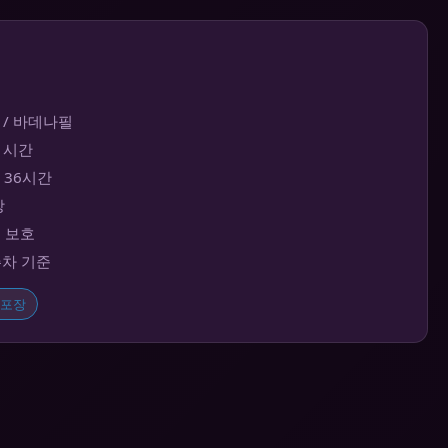
 / 바데나필
~1시간
대 36시간
장
보 보호
주차 기준
포장