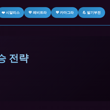
❤️ 시알리스
💛 레비트라
💜 카마그라
💪 발기부전
승 전략