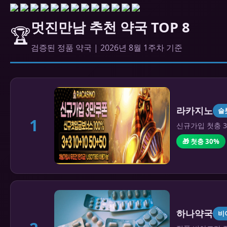
멋진만남 추천 약국 TOP 8
🏆
검증된 정품 약국 | 2026년 8월 1주차 기준
라카지노
슬
1
신규가입 첫충 3
🎁 첫충 30%
하나약국
비