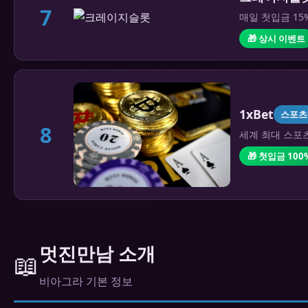
7
매일 첫입금 15
🎁 상시 이벤트
1xBet
스포츠
8
세계 최대 스포츠
🎁 첫입금 100
멋진만남 소개
📖
비아그라 기본 정보