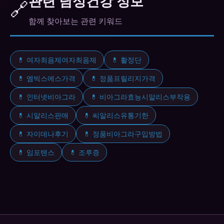
관련 남성건강 정보
🔗
함께 찾아보는 관련 키워드
💊 여자최음제여자최음제
💊 활정단
💊 엠빅스에스가격
💊 정품프릴리지가격
💊 인터넷비아그라
💊 비아그라효능시알리스부작용
💊 시알리스판매
💊 씨알리스유통기한
💊 자이데나후기
💊 정품비아그라구입방법
💊 임포텐스
💊 조루증