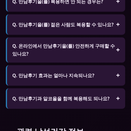
Q. 만남후기을(를) 복용하면 안 되는 경우는?
A. 질산염 계열 약물을 복용 중인 분, 심각한 심장 질
환, 저혈압, 심각한 간/신장 질환이 있는 분은 복용 전
Q. 만남후기을(를) 젊은 사람도 복용할 수 있나요?
반드시 전문가와 상담하세요.
A. 심리적 요인이나 스트레스로 인한 발기 문제가 있
Q. 온라인에서 만남후기을(를) 안전하게 구매할 수
는 젊은 층도 복용할 수 있습니다. 단 18세 미만은 복
있나요?
용이 금지되며 근본 원인 해결을 위한 전문가 상담을
권장합니다.
A. 정품 인증 마크가 있는 신뢰할 수 있는 온라인 약
국에서 구매하면 안전합니다. SSL 보안 결제, 비밀 포
Q. 만남후기 효과는 얼마나 지속되나요?
장 배송, 환불 정책을 확인하세요.
A. 비아그라(실데나필)는 4~6시간, 시알리스(타다라
필)는 최대 36시간, 레비트라(바데나필)는 4~6시간
Q. 만남후기과 알코올을 함께 복용해도 되나요?
효과가 지속됩니다.
A. 알코올은 만남후기의 효과를 감소시키고 부작용
위험을 높일 수 있습니다. 특히 혈압 저하와 어지러움
이 심해질 수 있으므로 음주 시 복용을 자제하세요.