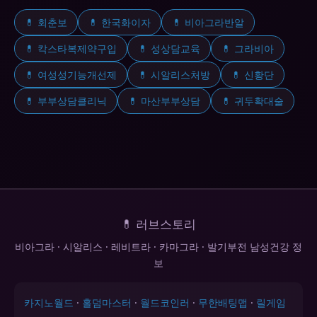
💊 회춘보
💊 한국화이자
💊 비아그라반알
💊 칵스타복제약구입
💊 성상담교육
💊 그라비아
💊 여성성기능개선제
💊 시알리스처방
💊 신황단
💊 부부상담클리닉
💊 마산부부상담
💊 귀두확대술
💊 러브스토리
비아그라 · 시알리스 · 레비트라 · 카마그라 · 발기부전 남성건강 정
보
카지노월드
·
홀덤마스터
·
월드코인러
·
무한배팅맵
·
릴게임