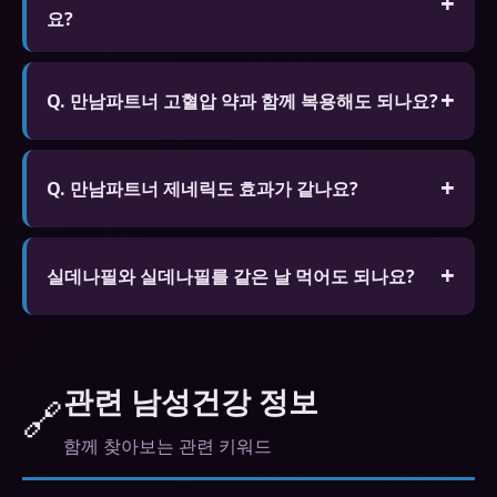
요?
에게 알리고 상담 후 복용하세요.
A. 일반적으로 복용 후 30분~1시간 후에 효과가 나타
납니다. 고지방 식사 후 복용하면 흡수가 지연될 수
Q. 만남파트너 고혈압 약과 함께 복용해도 되나요?
있습니다. 성적 자극이 있을 때만 효과가 발현됩니다.
A. 일부 고혈압 약과 병용하면 혈압이 과도하게 낮아
질 수 있습니다. 현재 복용 중인 약물 목록을 전문가
Q. 만남파트너 제네릭도 효과가 같나요?
에게 알리고 상담 후 복용하세요.
A. FDA나 식약처 승인을 받은 제네릭은 오리지널과
동일한 활성 성분을 포함하며 동등한 효능과 안전성
실데나필와 실데나필를 같은 날 먹어도 되나요?
을 보장합니다. 가격이 훨씬 저렴합니다.
절대 안 됩니다. 같은 계열 약물 중복 복용은 심각한
부작용 위험이 있습니다.
관련 남성건강 정보
🔗
함께 찾아보는 관련 키워드