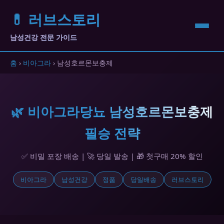
💊 러브스토리
남성건강 전문 가이드
홈
›
비아그라
› 남성호르몬보충제
🌿 비아그라당뇨 남성호르몬보충제
필승 전략
✅ 비밀 포장 배송 | 🚀 당일 발송 | 🎁 첫구매 20% 할인
비아그라
남성건강
정품
당일배송
러브스토리