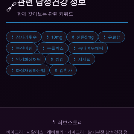
관련 남성건강 정보
🔗
함께 찾아보는 관련 키워드
💊 잠자리횟수
💊 10mg
💊 센돔5mg
💊 유료캠
💊 부산미팅
💊 누들박스
💊 늑대여우채팅
💊 인기화상채팅
💊 찜캠
💊 지지텔
💊 화상채팅하는법
💊 캠천사
💊 러브스토리
비아그라 · 시알리스 · 레비트라 · 카마그라 · 발기부전 남성건강 정