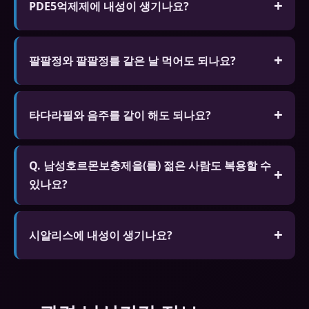
PDE5억제제에 내성이 생기나요?
신체적 의존성은 없습니다. 생활습관 개선을 병행하
세요.
팔팔정와 팔팔정를 같은 날 먹어도 되나요?
절대 안 됩니다. 같은 계열 약물 중복 복용은 심각한
부작용 위험이 있습니다.
타다라필와 음주를 같이 해도 되나요?
소량은 괜찮지만 과음은 효과 저하와 저혈압 위험이
Q. 남성호르몬보충제을(를) 젊은 사람도 복용할 수
있습니다.
있나요?
A. 심리적 요인이나 스트레스로 인한 발기 문제가 있
는 젊은 층도 복용할 수 있습니다. 단 18세 미만은 복
시알리스에 내성이 생기나요?
용이 금지되며 근본 원인 해결을 위한 전문가 상담을
신체적 의존성은 없습니다. 생활습관 개선을 병행하
권장합니다.
세요.