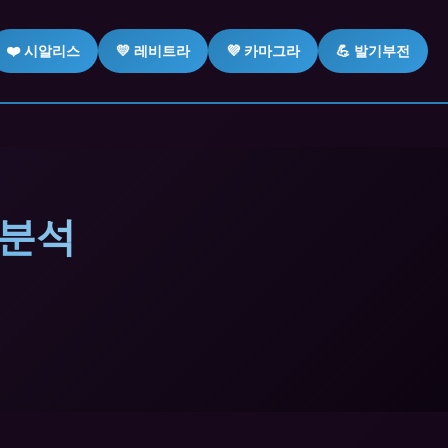
❤️ 시알리스
💛 레비트라
💜 카마그라
💪 발기부전
 분석