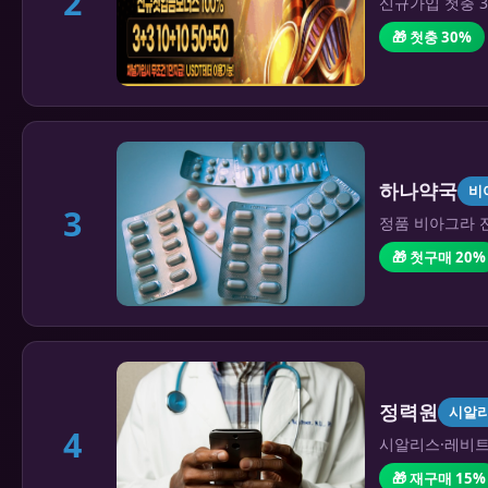
2
신규가입 첫충 3
🎁 첫충 30%
하나약국
비
3
정품 비아그라 전
🎁 첫구매 20%
정력원
시알
4
시알리스·레비트라
🎁 재구매 15%