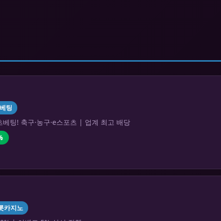
베팅
베팅! 축구·농구·e스포츠 | 업계 최고 배당
%
롯카지노