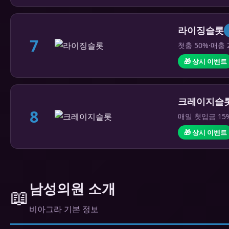
라이징슬롯
7
첫충 50%·매충 
🎁 상시 이벤트
크레이지슬
8
매일 첫입금 15
🎁 상시 이벤트
남성의원 소개
📖
비아그라 기본 정보