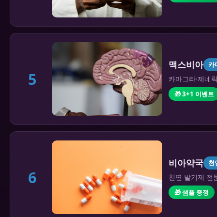
맥스비아
카
5
카마그라·제네릭 
🎁 3+1 이벤트
비아약국
천
6
천연 발기제 전문
🎁 샘플 증정