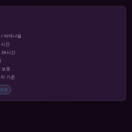
 / 바데나필
~1시간
대 36시간
장
보 보호
주차 기준
포장