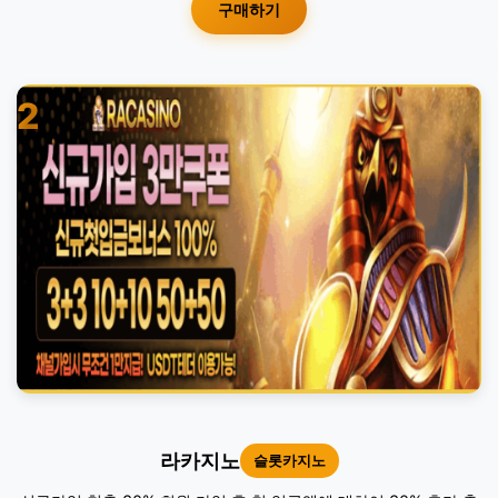
구매하기
2
라카지노
슬롯카지노