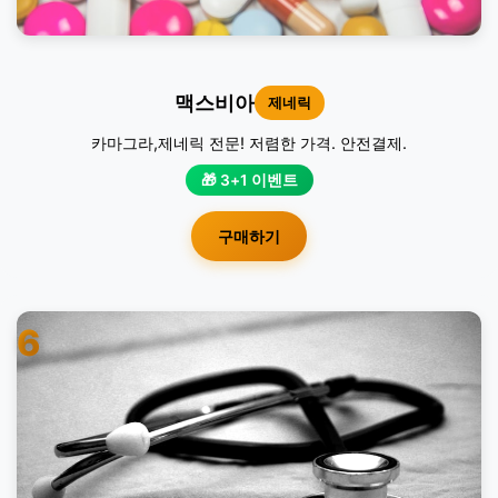
맥스비아
제네릭
카마그라,제네릭 전문! 저렴한 가격. 안전결제.
🎁 3+1 이벤트
구매하기
6