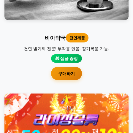
비아약국
천연제품
천연 발기제 전문! 부작용 없음. 장기복용 가능.
🎁 샘플 증정
구매하기
7