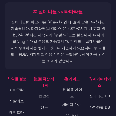
⚖️ 실데나필 vs 타다라필
실데나필(비아그라)은 30분~1시간 내 효과 발현, 4~6시간
지속됩니다. 타다라필(시알리스)은 30분~2시간 내 효과 발
현, 24~36시간 지속되어 "주말 약"으로 불립니다. 타다라
필 5mg은 매일 복용도 가능합니다. 강직도는 실데나필이
다소 우세하다는 평가가 있으나 개인차가 있습니다. 두 약물
모두 PDE5 억제제로 작용 기전은 동일하며, 성적 자극 없이
는 효과가 없습니다.
💊 약물 정보
🇰🇷 국산 제
📚 가이드
🔍 데이터베이
네릭
스
비아그라
첫 복용 가이
팔팔정
드
실데나필 DB
시알리스
제네릭 안내
센돔
타다라필 DB
레비트라
ED 원인