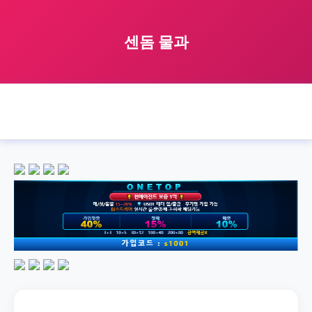
센돔 물과
🏠 홈
sendom
with
water
센돔 물과
›
›
›
›