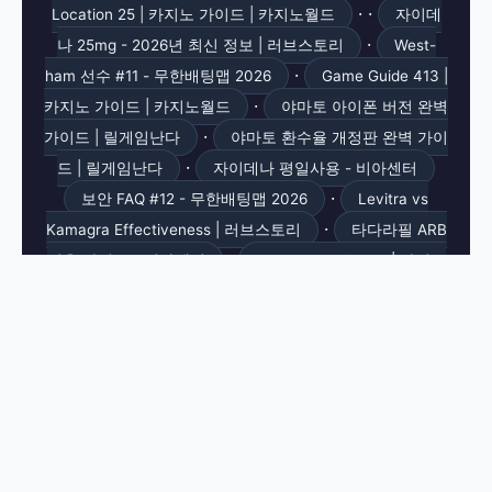
· ·
Location 25 | 카지노 가이드 | 카지노월드
자이데
·
나 25mg - 2026년 최신 정보 | 러브스토리
West-
·
ham 선수 #11 - 무한배팅맵 2026
Game Guide 413 |
·
카지노 가이드 | 카지노월드
야마토 아이폰 버전 완벽
·
가이드 | 릴게임난다
야마토 환수율 개정판 완벽 가이
·
드 | 릴게임난다
자이데나 평일사용 - 비아센터
·
보안 FAQ #12 - 무한배팅맵 2026
Levitra vs
·
Kamagra Effectiveness | 러브스토리
타다라필 ARB
·
병용 가이드 - 비아센터
Payment Guide 99 | 카지노
·
가이드 | 카지노월드
엠빅스 중단 시점 - 비아센터
·
·
강원랜드수영장가격
American Roulette 아마틱
·
| 릴게임난다
레비트라 vs 시알리스 | 러브스토리
·
2026 - 전문 ED 정보
Golden 7 Fruits iSoftBet | 릴게
·
임난다
Bonus Info 385 | 카지노 가이드 | 카지노월
드