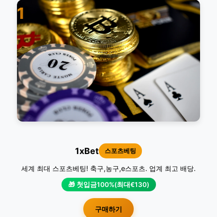
1
1xBet
스포츠베팅
세계 최대 스포츠베팅! 축구,농구,e스포츠. 업계 최고 배당.
🎁 첫입금100%(최대€130)
구매하기