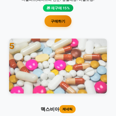
🎁 재구매 15%
구매하기
5
맥스비아
제네릭