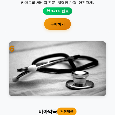
카마그라,제네릭 전문! 저렴한 가격. 안전결제.
🎁 3+1 이벤트
구매하기
6
비아약국
천연제품