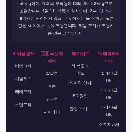
50mg이며, 효과와 부작용에 따라 25~100mg으로
조절합니다. 1일 1회 복용이 원칙이며, 24시간 이내
재복용은 권장되지 않습니다. 정제는 물과 함께, 필름
형은 혀 위에서 녹여 복용합니다. 약을 쪼개서 복용하
는 것은 금기입니다.
💊 약물 정보
🇰🇷 국산 제
📚 가이드
🔍 데이터베
네릭
이스
비아그라
첫 복용 가
팔팔정
이드
실데나필
시알리스
DB
제네릭 안내
센돔
타다라필
레비트라
ED 원인
DB
구구정
스텐드라
바데나필
완전 가이드
자이데나
DB
조루치료제