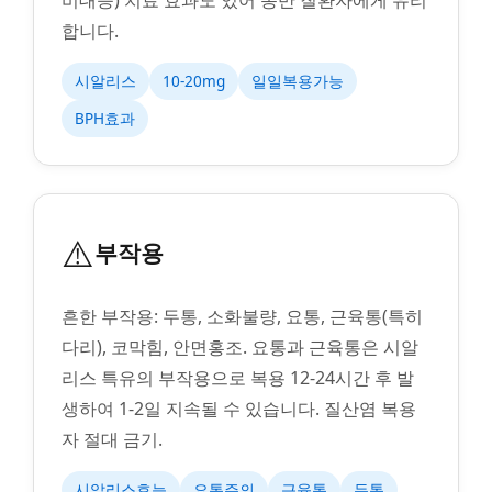
합니다.
시알리스
10-20mg
일일복용가능
BPH효과
⚠️
부작용
흔한 부작용: 두통, 소화불량, 요통, 근육통(특히
다리), 코막힘, 안면홍조. 요통과 근육통은 시알
리스 특유의 부작용으로 복용 12-24시간 후 발
생하여 1-2일 지속될 수 있습니다. 질산염 복용
자 절대 금기.
시알리스효능
요통주의
근육통
두통