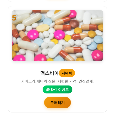
5
맥스비아
제네릭
카마그라,제네릭 전문! 저렴한 가격. 안전결제.
🎁 3+1 이벤트
구매하기