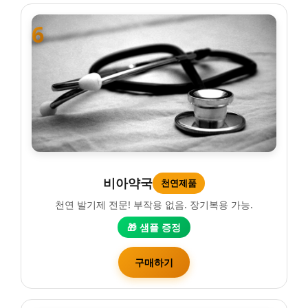
6
비아약국
천연제품
천연 발기제 전문! 부작용 없음. 장기복용 가능.
🎁 샘플 증정
구매하기