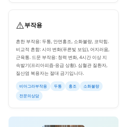
⚠️
부작용
흔한 부작용: 두통, 안면홍조, 소화불량, 코막힘.
비교적 흔함: 시야 변화(푸른빛 보임), 어지러움,
근육통. 드문 부작용: 청력 변화, 4시간 이상 지
속발기(프리아피즘-응급 상황). 심혈관 질환자,
질산염 복용자는 절대 금기입니다.
비아그라부작용
두통
홍조
소화불량
전문의상담