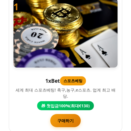
1
1xBet
스포츠베팅
세계 최대 스포츠베팅! 축구,농구,e스포츠. 업계 최고 배
당.
🎁 첫입금100%(최대€130)
구매하기