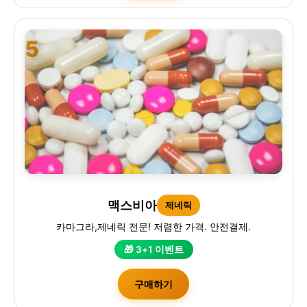
5
맥스비아
제네릭
카마그라,제네릭 전문! 저렴한 가격. 안전결제.
🎁 3+1 이벤트
구매하기