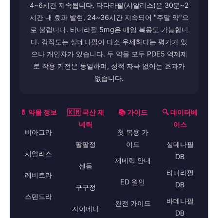
4~6시간 지속됩니다. 타다라필(시알리스)은 30분~2
시간 내 효과 발현, 24~36시간 지속되어 "주말 약"으
로 불립니다. 타다라필 5mg은 매일 복용도 가능합니
다. 강직도는 실데나필이 다소 우세하다는 평가가 있
으나 개인차가 있습니다. 두 약물 모두 PDE5 억제제
로 작용 기전은 동일하며, 성적 자극 없이는 효과가
없습니다.
💊 약물 정보
🇰🇷 국산 제
📚 가이드
🔍 데이터베
네릭
이스
비아그라
첫 복용 가
팔팔정
이드
실데나필
시알리스
DB
제네릭 안내
센돔
타다라필
레비트라
ED 원인
DB
구구정
스텐드라
바데나필
완전 가이드
자이데나
DB