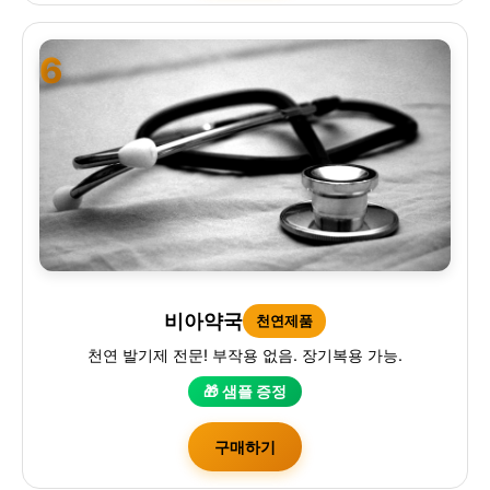
6
비아약국
천연제품
천연 발기제 전문! 부작용 없음. 장기복용 가능.
🎁 샘플 증정
구매하기