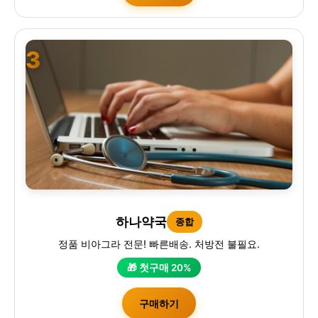
3
하나약국
종합
정품 비아그라 전문! 빠른배송. 처방전 불필요.
🎁 첫구매 20%
구매하기