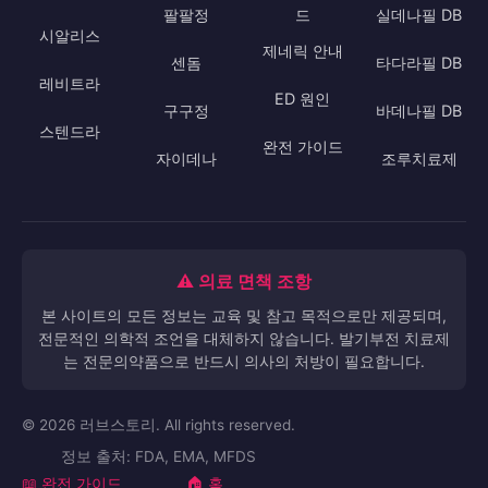
팔팔정
드
실데나필 DB
시알리스
제네릭 안내
센돔
타다라필 DB
레비트라
ED 원인
구구정
바데나필 DB
스텐드라
완전 가이드
자이데나
조루치료제
⚠️ 의료 면책 조항
본 사이트의 모든 정보는 교육 및 참고 목적으로만 제공되며,
전문적인 의학적 조언을 대체하지 않습니다. 발기부전 치료제
는 전문의약품으로 반드시 의사의 처방이 필요합니다.
© 2026 러브스토리. All rights reserved.
정보 출처: FDA, EMA, MFDS
📖 완전 가이드
🏠 홈