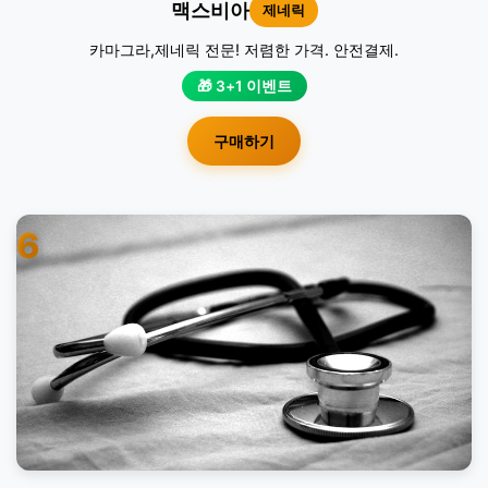
맥스비아
제네릭
카마그라,제네릭 전문! 저렴한 가격. 안전결제.
🎁 3+1 이벤트
구매하기
6