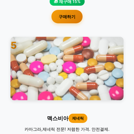
🎁 재구매 15%
구매하기
5
맥스비아
제네릭
카마그라,제네릭 전문! 저렴한 가격. 안전결제.