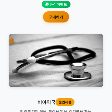
🎁 3+1 이벤트
구매하기
6
비아약국
천연제품
천연 발기제 전문! 부작용 없음. 장기복용 가능.