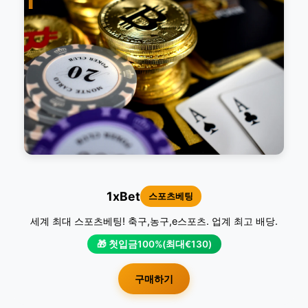
1
1xBet
스포츠베팅
세계 최대 스포츠베팅! 축구,농구,e스포츠. 업계 최고 배당.
🎁 첫입금100%(최대€130)
구매하기