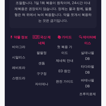
조절합니다. 1일 1회 복용이 원칙이며, 24시간 이내
재복용은 권장되지 않습니다. 정제는 물과 함께, 필름
형은 혀 위에서 녹여 복용합니다. 약을 쪼개서 복용하
는 것은 금기입니다.
💊 약물 정보
🇰🇷 국산 제
📚 가이드
🔍 데이터베
네릭
이스
비아그라
첫 복용 가
팔팔정
이드
실데나필
시알리스
DB
제네릭 안내
센돔
타다라필
레비트라
ED 원인
DB
구구정
스텐드라
바데나필
완전 가이드
자이데나
DB
조루치료제